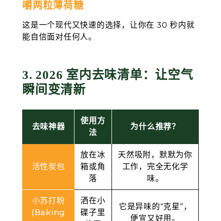
嚼两粒薄荷糖
这是一个现代又快速的选择，让你在 30 秒内就
能自信面对任何人。
3. 2026 室内去味清单：让空气
瞬间变清新
使用方
去味神器
为什么推荐？
法
放在冰
天然吸附，默默为你
活性炭包
箱或角
工作，完全无化学
落
味。
小苏打粉
洒在小
它是异味的“克星”，
(Baking
碟子里
便宜又好用。