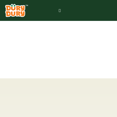
如何快速消除榴莲味？
2026 全能去味指南，让
你只留回甘不留余味！