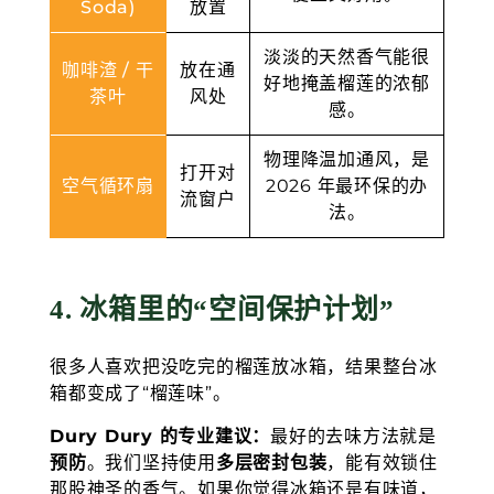
Soda)
放置
淡淡的天然香气能很
咖啡渣 / 干
放在通
好地掩盖榴莲的浓郁
茶叶
风处
感。
物理降温加通风，是
打开对
空气循环扇
2026 年最环保的办
流窗户
法。
4. 冰箱里的“空间保护计划”
很多人喜欢把没吃完的榴莲放冰箱，结果整台冰
箱都变成了“榴莲味”。
Dury Dury 的专业建议：
最好的去味方法就是
预防
。我们坚持使用
多层密封包装
，能有效锁住
那股神圣的香气。如果你觉得冰箱还是有味道，