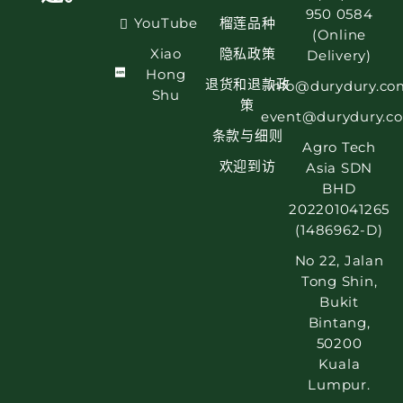
950 0584
YouTube
榴莲品种
(Online
Xiao
隐私政策
Delivery)
Hong
退货和退款政
info@durydury.co
Shu
策
event@durydury.c
条款与细则
Agro Tech
欢迎到访
Asia SDN
BHD
202201041265
(1486962-D)
No 22, Jalan
Tong Shin,
Bukit
Bintang,
50200
Kuala
Lumpur.